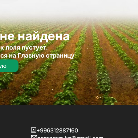
не найдена
к поля пустует.
ся на Главную страницу
ную
+996312887160